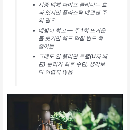
시중 액체 파이프 클리너는 효
과 있지만 플라스틱 배관엔 주
의 필요
예방이 최고 — 주 1회 뜨거운
물 붓기만 해도 막힘 빈도 확
줄어듦
그래도 안 뚫리면 트랩(U자 배
관) 분리가 최후 수단, 생각보
다 어렵지 않음