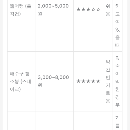
뚫어뻥 (흡
2,000~5,000
쉬
히
★★★☆☆
착컵)
원
움
고
여
있
을
때
깊
약
숙
간
배수구 청
이
3,000~8,000
번
소봉 (스네
★★★★★
막
원
거
이크)
힌
로
경
움
우
기
름