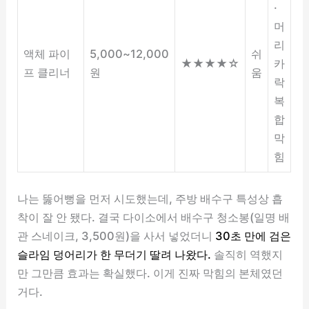
·
머
리
액체 파이
5,000~12,000
쉬
★★★★☆
카
프 클리너
원
움
락
복
합
막
힘
나는 뚫어뻥을 먼저 시도했는데, 주방 배수구 특성상 흡
착이 잘 안 됐다. 결국 다이소에서 배수구 청소봉(일명 배
관 스네이크, 3,500원)을 사서 넣었더니
30초 만에 검은
슬라임 덩어리가 한 무더기 딸려 나왔다.
솔직히 역했지
만 그만큼 효과는 확실했다. 이게 진짜 막힘의 본체였던
거다.