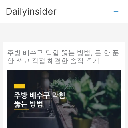
콘
Dailyinsider
텐
츠
로
건
너
뛰
주방 배수구 막힘 뚫는 방법, 돈 한 푼
기
안 쓰고 직접 해결한 솔직 후기