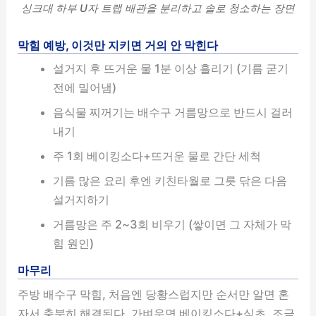
싱크대 하부 U자 트랩 배관을 분리하고 솔로 청소하는 장면
막힘 예방, 이것만 지키면 거의 안 막힌다
설거지 후 뜨거운 물 1분 이상 흘리기 (기름 굳기
전에 밀어냄)
음식물 찌꺼기는 배수구 거름망으로 반드시 걸러
내기
주 1회 베이킹소다+뜨거운 물로 간단 세척
기름 많은 요리 후엔 키친타월로 그릇 닦은 다음
설거지하기
거름망은 주 2~3회 비우기 (쌓이면 그 자체가 막
힘 원인)
마무리
주방 배수구 막힘, 처음엔 당황스럽지만 순서만 알면 혼
자서 충분히 해결된다. 가벼우면 베이킹소다+식초, 조금