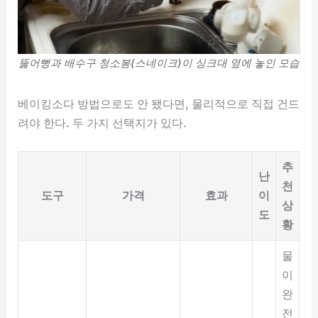
뚫어뻥과 배수구 청소봉(스네이크)이 싱크대 옆에 놓인 모습
베이킹소다 방법으로도 안 됐다면, 물리적으로 직접 건드
려야 한다. 두 가지 선택지가 있다.
추
난
천
도구
가격
효과
이
상
도
황
물
이
완
전