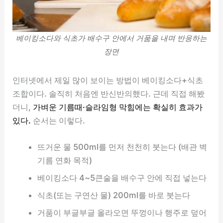
베이킹소다와 식초가 배수구 안에서 거품을 내며 반응하는
장면
인터넷에서 제일 많이 보이는 방법이 베이킹소다+식초
조합이다. 솔직히 처음엔 반신반의했다. 근데 직접 해봤
더니,
가벼운 기름때·슬라임형 막힘에는 확실히 효과가
있다.
순서는 이렇다.
뜨거운 물 500ml를 먼저 천천히 붓는다 (배관 벽
기름 연화 목적)
베이킹소다 4~5큰술을 배수구 안에 직접 넣는다
식초(또는 구연산 물) 200ml를 바로 붓는다
거품이 부글부글 올라오면 뚜껑이나 행주로 덮어