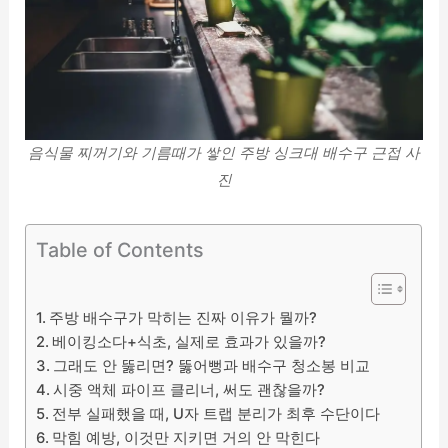
음식물 찌꺼기와 기름때가 쌓인 주방 싱크대 배수구 근접 사
진
Table of Contents
주방 배수구가 막히는 진짜 이유가 뭘까?
베이킹소다+식초, 실제로 효과가 있을까?
그래도 안 뚫리면? 뚫어뻥과 배수구 청소봉 비교
시중 액체 파이프 클리너, 써도 괜찮을까?
전부 실패했을 때, U자 트랩 분리가 최후 수단이다
막힘 예방, 이것만 지키면 거의 안 막힌다