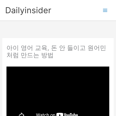
콘
Dailyinsider
텐
츠
로
건
너
뛰
아이 영어 교육, 돈 안 들이고 원어민
기
처럼 만드는 방법