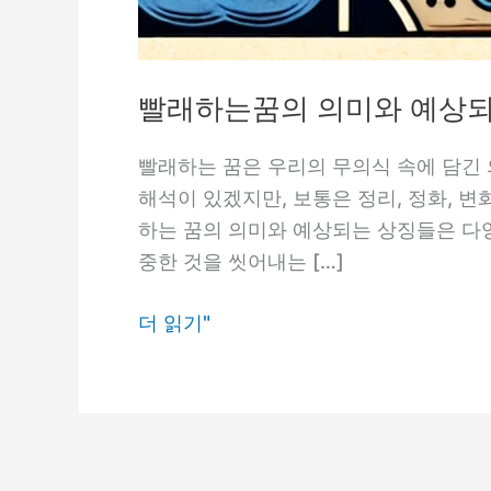
빨래하는꿈의 의미와 예상되
빨래하는 꿈은 우리의 무의식 속에 담긴 
해석이 있겠지만, 보통은 정리, 정화, 
하는 꿈의 의미와 예상되는 상징들은 다양
중한 것을 씻어내는 […]
빨
더 읽기"
래
하
는
꿈
의