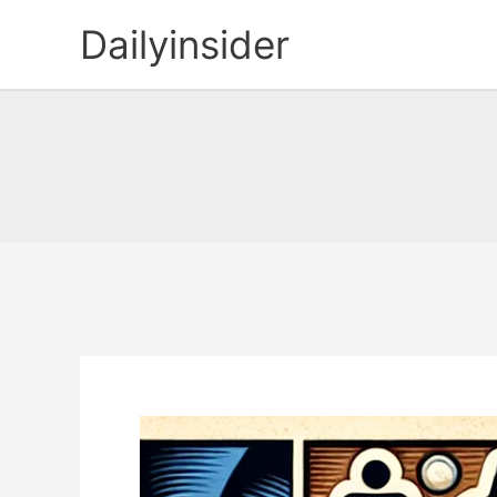
콘
Dailyinsider
텐
츠
로
건
너
뛰
기