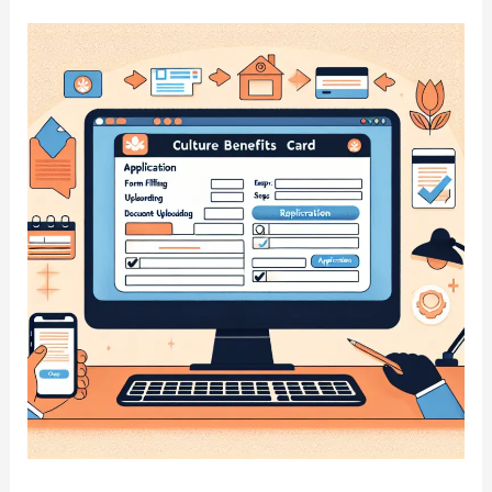
외
없
는
세
상
을
위
해!
문
화
누
리
카
드
의
온