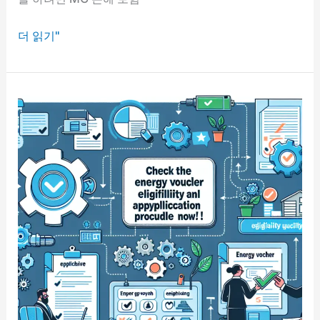
MG
더 읽기"
손
해
보
험
고
객
센
터:
보
험
청
구
및
해