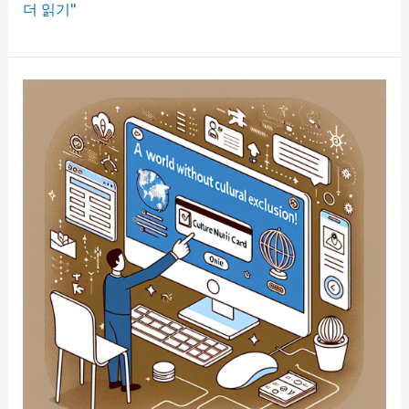
에
더 읽기"
너
지
바
우
처
자
격
및
신
청
방
법
정
리!
지
금