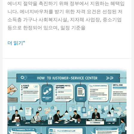
에너지 절약을 촉진하기 위해 정부에서 지원하는 혜택입
니다. 에너지바우처를 받기 위한 자격 요건은 선정된 저
소득층 가구나 사회복지시설, 지자체 사업장, 중소기업
등으로 한정되어 있으며, 일정 기준을
에
더 읽기"
너
지
바
우
처
자
격
요
건
과
신