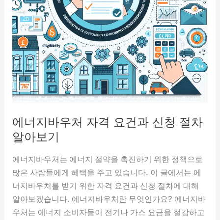
명
서
발
급
과
온
라
인
신
에너지바우처 자격 요건과 신청 절차
청
방
알아보기
법
에너지바우처는 에너지 절약을 촉진하기 위한 정책으로
소
많은 사람들에게 혜택을 주고 있습니다. 이 글에서는 에
개
너지바우처를 받기 위한 자격 요건과 신청 절차에 대해
알아보겠습니다. 에너지바우처란 무엇인가요? 에너지바
우처는 에너지 소비자들이 전기나 가스 요금을 절감하고