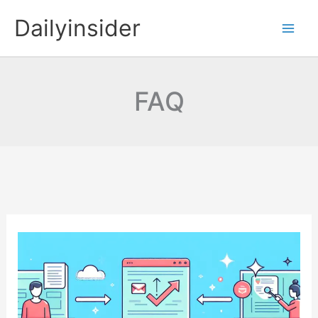
콘
Dailyinsider
텐
츠
로
건
FAQ
너
뛰
기