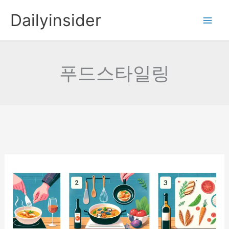
콘
Dailyinsider
텐
츠
로
건
푸드스타일링
너
뛰
기