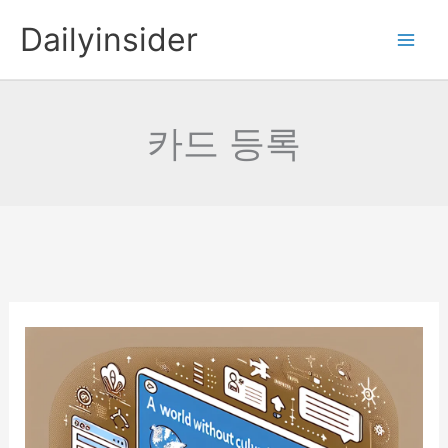
콘
Dailyinsider
텐
츠
로
건
카드 등록
너
뛰
기