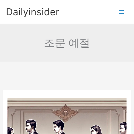
콘
Dailyinsider
텐
츠
로
건
조문 예절
너
뛰
기