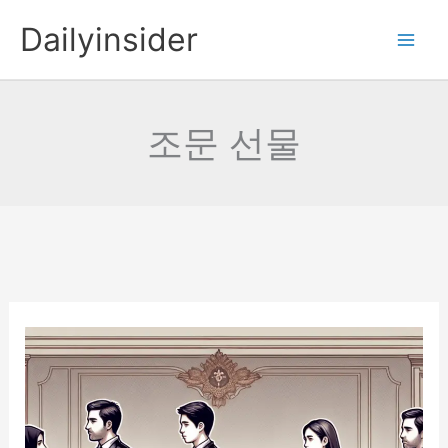
콘
Dailyinsider
텐
츠
로
건
조문 선물
너
뛰
기