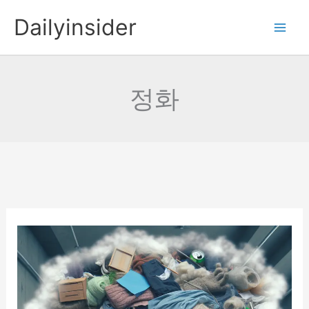
콘
Dailyinsider
텐
츠
로
건
정화
너
뛰
기