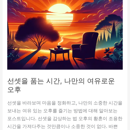
요
한
물
건
을
잃
어
버
리
는
선셋을 품는 시간, 나만의 여유로운
꿈,
더
오후
러
선셋을 바라보며 마음을 정화하고, 나만의 소중한 시간을
운
보내는 여유 있는 오후를 즐기는 방법에 대해 알아보는
옷
포스트입니다. 선셋을 감상하는 법 오후의 황혼이 조용한
을
시간을 가져다주는 것만큼이나 소중한 것이 없다. 바쁜
입