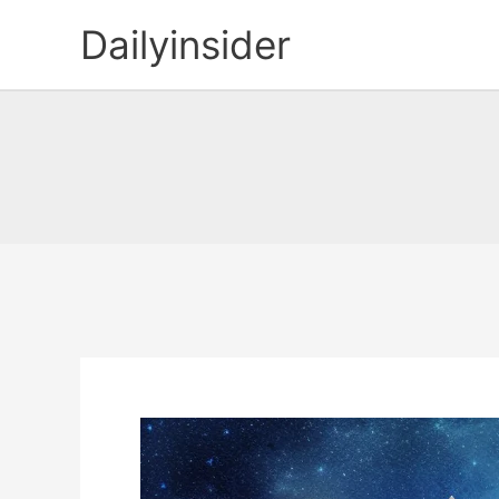
콘
Dailyinsider
텐
츠
로
건
너
뛰
기