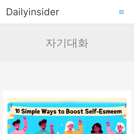
콘
Dailyinsider
텐
츠
로
건
자기대화
너
뛰
기