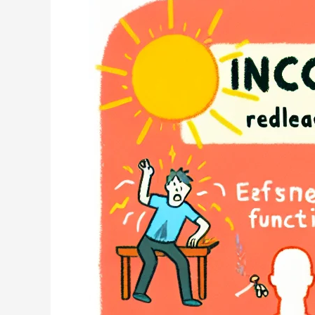
청
소
법,
끈
적
임
까
지
제
거
하
는
순
서