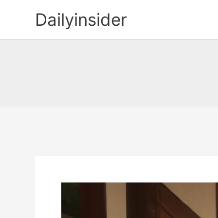
콘
Dailyinsider
텐
츠
로
건
너
뛰
기