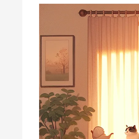
록
피
로
한
이
유,
땀
때
문
이
아
닌
‘이
기
능