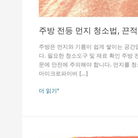
주방 전등 먼지 청소법, 끈
주방은 먼지와 기름이 쉽게 쌓이는 공간
다. 필요한 청소도구 및 재료 확인 주방
문에 안전에 주의해야 합니다. 먼지를 
마이크로파이버 […]
주
더 읽기"
방
전
등
먼
지