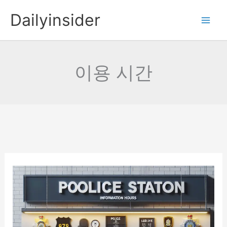
콘
Dailyinsider
텐
츠
로
건
이용 시간
너
뛰
기