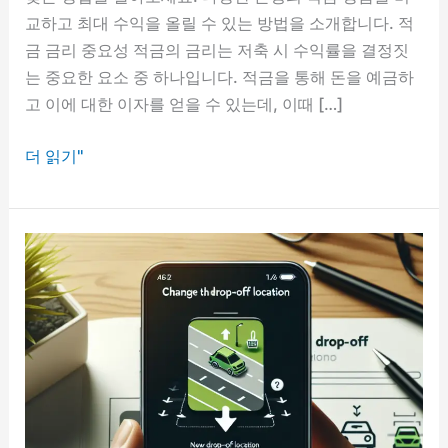
교하고 최대 수익을 올릴 수 있는 방법을 소개합니다. 적
금 금리 중요성 적금의 금리는 저축 시 수익률을 결정짓
는 중요한 요소 중 하나입니다. 적금을 통해 돈을 예금하
고 이에 대한 이자를 얻을 수 있는데, 이때 […]
적
더 읽기"
금
금
리
비
교,
은
행
원
도
모