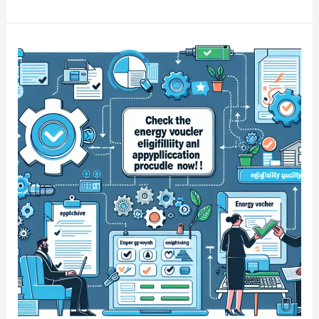
밀
의
신
비,
500
원
동
전
꿈
해
몽