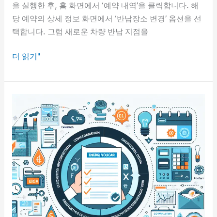
을 실행한 후, 홈 화면에서 ‘예약 내역’을 클릭합니다. 해
당 예약의 상세 정보 화면에서 ‘반납장소 변경’ 옵션을 선
택합니다. 그럼 새로운 차량 반납 지점을
그
더 읽기"
린
카
반
납
장
소
변
경
하
기:
새
로