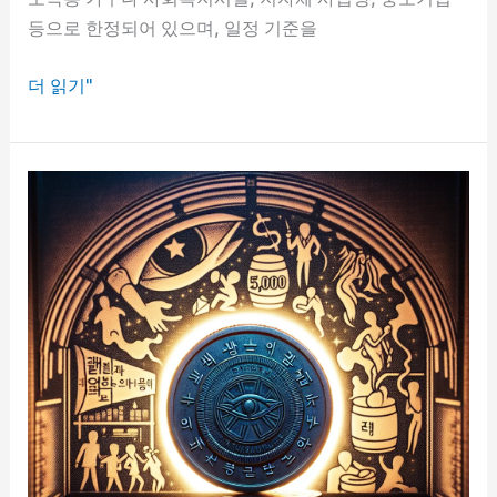
등으로 한정되어 있으며, 일정 기준을
에
더 읽기"
너
지
바
우
처
자
격
요
건
과
신
청
절