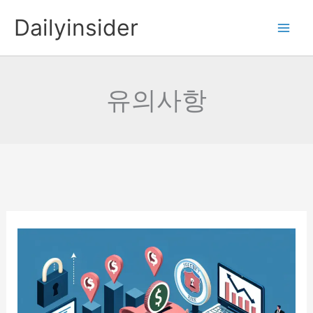
콘
Dailyinsider
텐
츠
로
건
유의사항
너
뛰
기