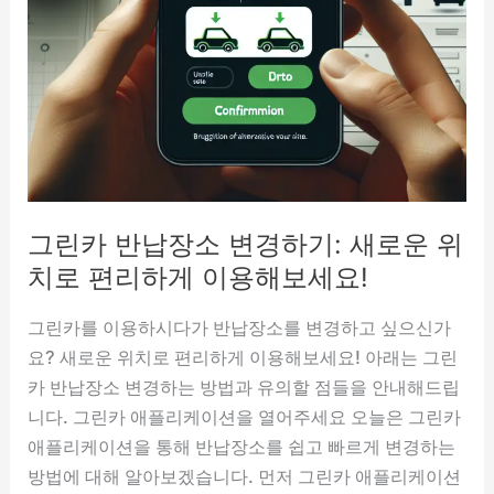
르
는
최
고
이
율
찾
는
그린카 반납장소 변경하기: 새로운 위
법
치로 편리하게 이용해보세요!
그린카를 이용하시다가 반납장소를 변경하고 싶으신가
요? 새로운 위치로 편리하게 이용해보세요! 아래는 그린
카 반납장소 변경하는 방법과 유의할 점들을 안내해드립
니다. 그린카 애플리케이션을 열어주세요 오늘은 그린카
애플리케이션을 통해 반납장소를 쉽고 빠르게 변경하는
방법에 대해 알아보겠습니다. 먼저 그린카 애플리케이션