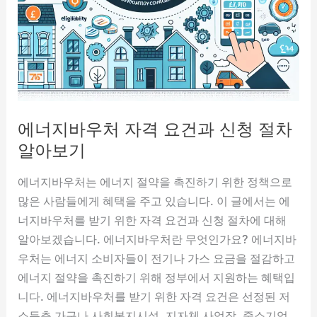
운
위
치
로
편
리
에너지바우처 자격 요건과 신청 절차
하
게
알아보기
이
에너지바우처는 에너지 절약을 촉진하기 위한 정책으로
용
많은 사람들에게 혜택을 주고 있습니다. 이 글에서는 에
해
너지바우처를 받기 위한 자격 요건과 신청 절차에 대해
보
알아보겠습니다. 에너지바우처란 무엇인가요? 에너지바
세
우처는 에너지 소비자들이 전기나 가스 요금을 절감하고
요!
에너지 절약을 촉진하기 위해 정부에서 지원하는 혜택입
니다. 에너지바우처를 받기 위한 자격 요건은 선정된 저
소득층 가구나 사회복지시설, 지자체 사업장, 중소기업