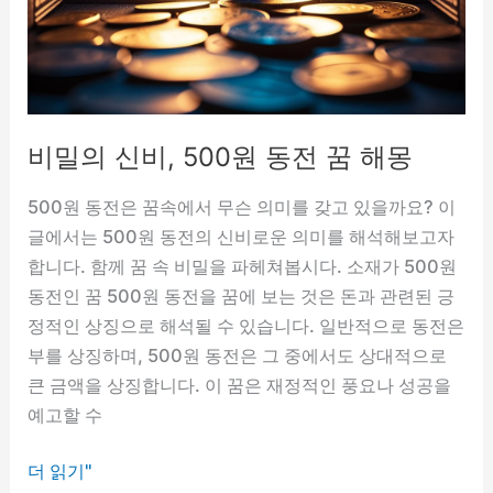
차
알
아
보
기
비밀의 신비, 500원 동전 꿈 해몽
500원 동전은 꿈속에서 무슨 의미를 갖고 있을까요? 이
글에서는 500원 동전의 신비로운 의미를 해석해보고자
합니다. 함께 꿈 속 비밀을 파헤쳐봅시다. 소재가 500원
동전인 꿈 500원 동전을 꿈에 보는 것은 돈과 관련된 긍
정적인 상징으로 해석될 수 있습니다. 일반적으로 동전은
부를 상징하며, 500원 동전은 그 중에서도 상대적으로
큰 금액을 상징합니다. 이 꿈은 재정적인 풍요나 성공을
예고할 수
비
더 읽기"