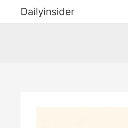
콘
Dailyinsider
텐
츠
로
건
너
뛰
기