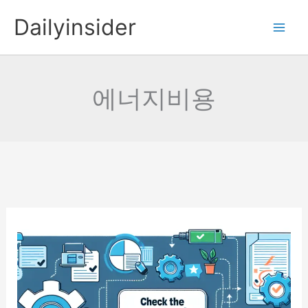
콘
Dailyinsider
텐
츠
로
건
에너지비용
너
뛰
기