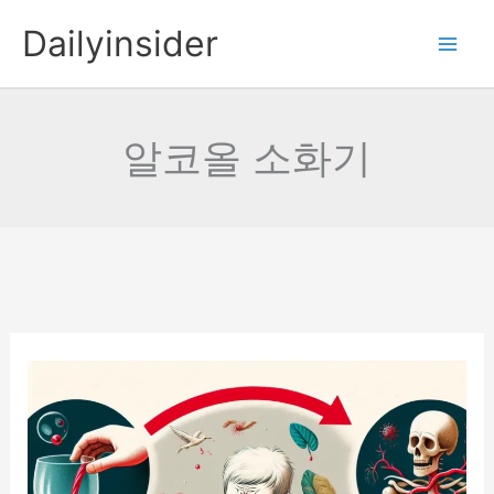
콘
Dailyinsider
텐
츠
로
건
알코올 소화기
너
뛰
기