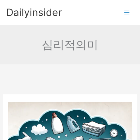
콘
Dailyinsider
텐
츠
로
건
심리적의미
너
뛰
기