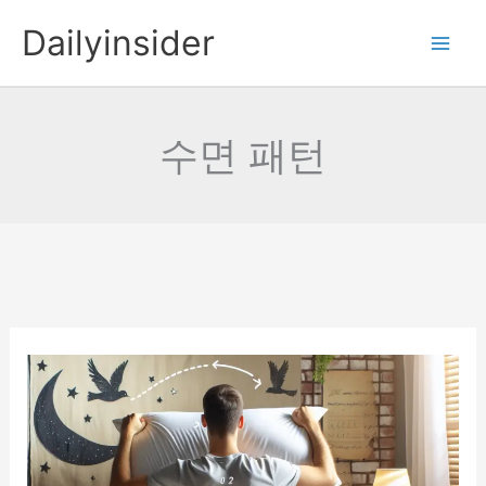
콘
Dailyinsider
텐
츠
로
건
수면 패턴
너
뛰
기