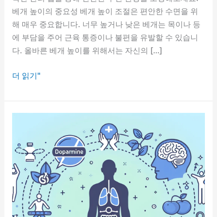
베개 높이의 중요성 베개 높이 조절은 편안한 수면을 위
해 매우 중요합니다. 너무 높거나 낮은 베개는 목이나 등
에 부담을 주어 근육 통증이나 불편을 유발할 수 있습니
다. 올바른 베개 높이를 위해서는 자신의 […]
베
더 읽기"
개
높
이
조
절
팁,
숙
면
을
돕