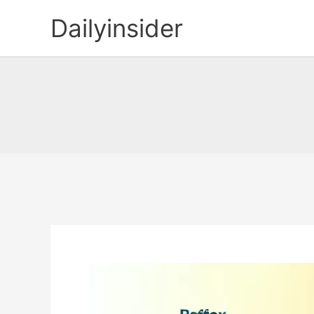
콘
Dailyinsider
텐
츠
로
건
너
뛰
기