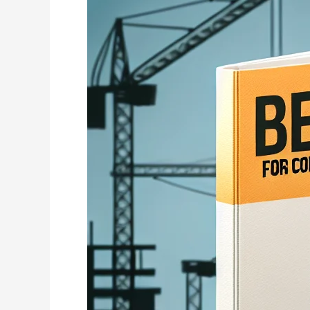
아
는
사
람
만
받
는
세
금
혜
택
총
정
리