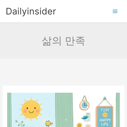
콘
Dailyinsider
텐
츠
로
건
삶의 만족
너
뛰
기