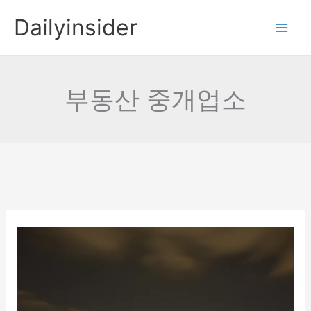
콘
Dailyinsider
텐
츠
로
건
부동산 중개업소
너
뛰
기