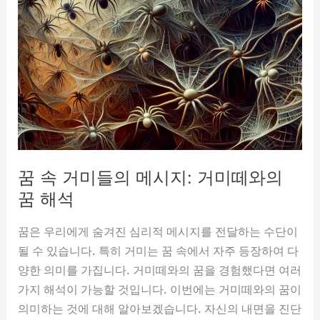
서
사
람
을
만
나
는
꿈
과
꿈 속 거미들의 메시지: 거미떼와의
길
을
꿈 해석
잃
꿈은 우리에게 숨겨진 심리적 메시지를 전달하는 수단이
는
될 수 있습니다. 특히 거미는 꿈 속에서 자주 등장하여 다
꿈
양한 의미를 가집니다. 거미떼와의 꿈을 경험했다면 여러
가지 해석이 가능할 것입니다. 이번에는 거미떼와의 꿈이
의미하는 것에 대해 알아보겠습니다. 자신의 내면을 진단