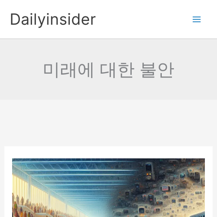
콘
Dailyinsider
텐
츠
로
건
미래에 대한 불안
너
뛰
기