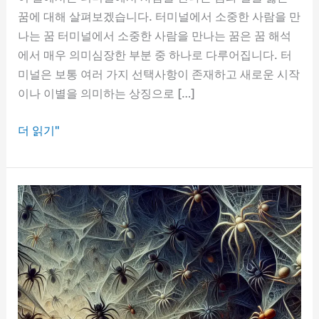
꿈에 대해 살펴보겠습니다. 터미널에서 소중한 사람을 만
나는 꿈 터미널에서 소중한 사람을 만나는 꿈은 꿈 해석
에서 매우 의미심장한 부분 중 하나로 다루어집니다. 터
미널은 보통 여러 가지 선택사항이 존재하고 새로운 시작
이나 이별을 의미하는 상징으로 […]
터
더 읽기"
미
널
꿈
해
몽:
터
미
널
에