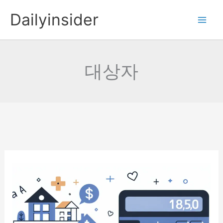
콘
Dailyinsider
텐
츠
로
건
대상자
너
뛰
기