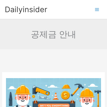
콘
Dailyinsider
텐
츠
로
건
공제금 안내
너
뛰
기