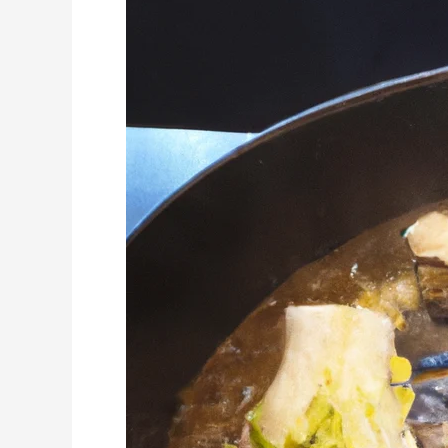
동
주
택
공
시
가
격
확
인
가
이
드