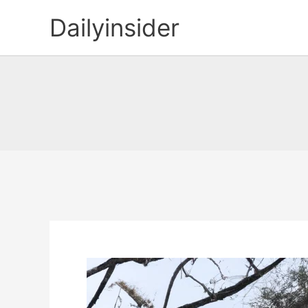
콘
Dailyinsider
텐
츠
로
건
너
뛰
기