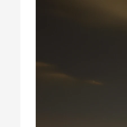
가
격
조
회
소
셜
카
드
를
활
용
한
팁