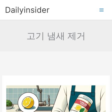
콘
Dailyinsider
텐
츠
로
건
고기 냄새 제거
너
뛰
기