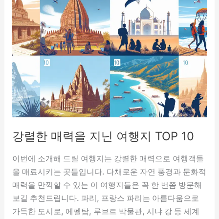
꿈,
아
름
다
운
풍
경
보
는
꿈,
강렬한 매력을 지닌 여행지 TOP 10
자
연
이번에 소개해 드릴 여행지는 강렬한 매력으로 여행객들
의
을 매료시키는 곳들입니다. 다채로운 자연 풍경과 문화적
소
매력을 만끽할 수 있는 이 여행지들은 꼭 한 번쯤 방문해
리
보길 추천드립니다. 파리, 프랑스 파리는 아름다움으로
듣
가득한 도시로, 에펠탑, 루브르 박물관, 시냐 강 등 세계
는