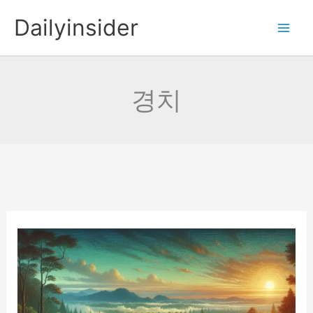
콘
Dailyinsider
텐
츠
로
건
경치
너
뛰
기