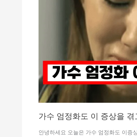
가수 엄정화도 이 증상을 겪
안녕하세요 오늘은 가수 엄정화도 이증상을