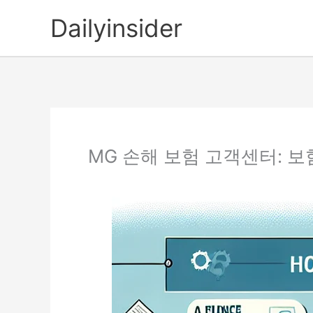
콘
Dailyinsider
텐
츠
로
건
너
뛰
기
MG 손해 보험 고객센터: 보