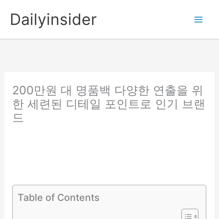
콘
Dailyinsider
텐
츠
로
건
너
뛰
200만원 대 명품백 다양한 연출을 위
기
한 세련된 디테일 포인트로 인기 브랜
드
Table of Contents