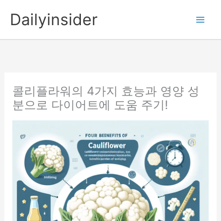
콘
Dailyinsider
텐
츠
로
건
너
뛰
콜리플라워의 4가지 효능과 영양 성
기
분으로 다이어트에 도움 주기!