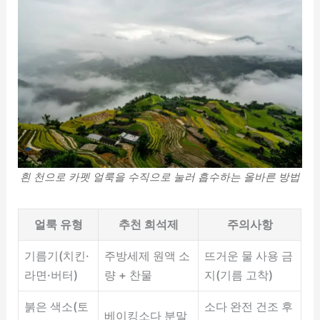
흰 천으로 카펫 얼룩을 수직으로 눌러 흡수하는 올바른 방법
얼룩 유형
추천 희석제
주의사항
기름기(치킨·
주방세제 원액 소
뜨거운 물 사용 금
라면·버터)
량 + 찬물
지(기름 고착)
붉은 색소(토
소다 완전 건조 후
베이킹소다 분말