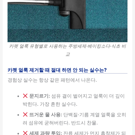
카펫 얼룩 유형별로 사용하는 주방세제·베이킹소다·식초 비
교
카펫 얼룩 제거할 때 절대 하면 안 되는 실수는?
경험상 실수는 항상 같은 패턴에서 나온다.
문지르기:
섬유 결이 벌어지고 얼룩이 더 깊이
박힌다. 가장 흔한 실수다.
뜨거운 물 사용:
단백질·기름 계열 얼룩을 오히
려 섬유에 굳혀버린다. 반드시 찬물.
세제 과량 투입:
잔류 세제가 먼지 흡착제가 되