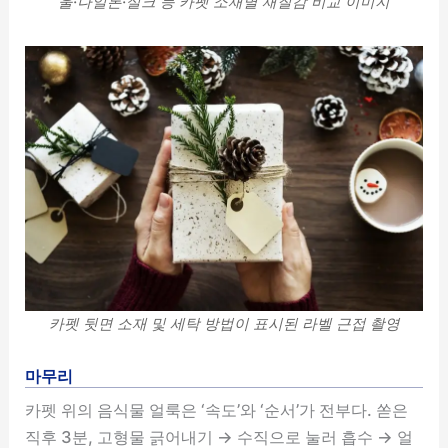
울·나일론·실크 등 카펫 소재별 재질감 비교 이미지
카펫 뒷면 소재 및 세탁 방법이 표시된 라벨 근접 촬영
마무리
카펫 위의 음식물 얼룩은 ‘속도’와 ‘순서’가 전부다. 쏟은
직후 3분, 고형물 긁어내기 → 수직으로 눌러 흡수 → 얼