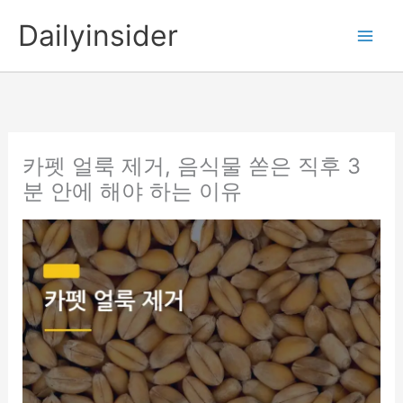
콘
Dailyinsider
텐
츠
로
건
너
뛰
카펫 얼룩 제거, 음식물 쏟은 직후 3
기
분 안에 해야 하는 이유