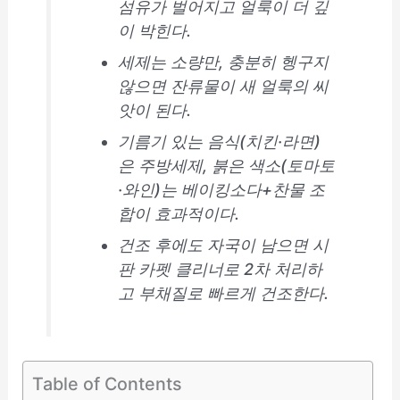
섬유가 벌어지고 얼룩이 더 깊
이 박힌다.
세제는 소량만, 충분히 헹구지
않으면 잔류물이 새 얼룩의 씨
앗이 된다.
기름기 있는 음식(치킨·라면)
은 주방세제, 붉은 색소(토마토
·와인)는 베이킹소다+찬물 조
합이 효과적이다.
건조 후에도 자국이 남으면 시
판 카펫 클리너로 2차 처리하
고 부채질로 빠르게 건조한다.
Table of Contents