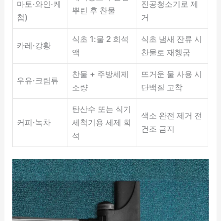
마토·와인·케
진공청소기로 제
뿌린 후 찬물
첩)
거
식초 1:물 2 희석
식초 냄새 잔류 시
카레·강황
액
찬물로 재헹굼
찬물 + 주방세제
뜨거운 물 사용 시
우유·크림류
소량
단백질 고착
탄산수 또는 식기
색소 완전 제거 전
커피·녹차
세척기용 세제 희
건조 금지
석