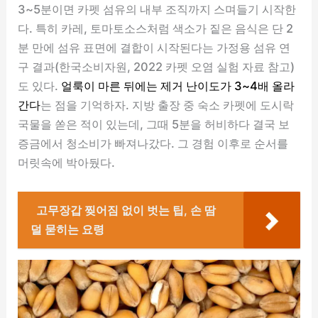
3~5분이면 카펫 섬유의 내부 조직까지 스며들기 시작한
다. 특히 카레, 토마토소스처럼 색소가 짙은 음식은 단 2
분 만에 섬유 표면에 결합이 시작된다는 가정용 섬유 연
구 결과(한국소비자원, 2022 카펫 오염 실험 자료 참고)
도 있다.
얼룩이 마른 뒤에는 제거 난이도가 3~4배 올라
간다
는 점을 기억하자. 지방 출장 중 숙소 카펫에 도시락
국물을 쏟은 적이 있는데, 그때 5분을 허비하다 결국 보
증금에서 청소비가 빠져나갔다. 그 경험 이후로 순서를
머릿속에 박아뒀다.
고무장갑 찢어짐 없이 벗는 팁, 손 땀
덜 묻히는 요령