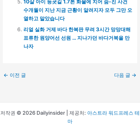
10살 아이 등굣길 1.7톤 화물에 치어 숨-진 사건
수개월이 지난 지금 근황이 알려지자 모두 그만 오
열하고 말았습니다
리얼 실화 거제 바다 한복판 무려 3시간 망망대해
표류한 원양어선 선원 … 지나가던 바다거북을 만
나자
←
이전 글
다음 글
→
저작권 © 2026 Dailyinsider | 제공처:
아스트라 워드프레스 테
마