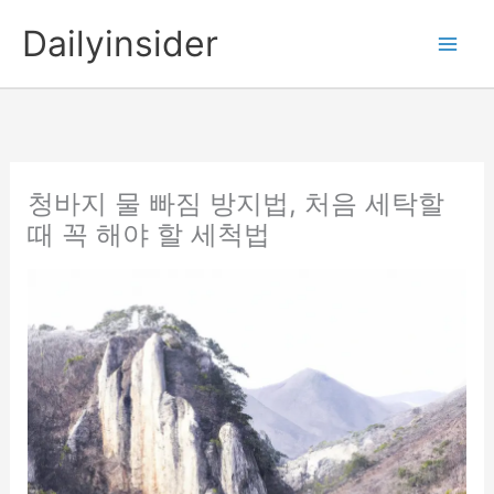
콘
Dailyinsider
텐
츠
로
건
너
뛰
청바지 물 빠짐 방지법, 처음 세탁할
기
때 꼭 해야 할 세척법