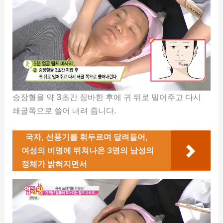
승장혈을 약 3초간 징바한 후에 귀 뒤로 밀어주고 다시
쇄골쪽으로 쓸어 내려 줍니다.
국자, 선풍기를 휘두르며 달려들어,
여성의 비명에 뛰쳐나온 3명의 남성의
정체가 밝혀지면서