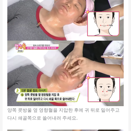
양쪽 콧방울 옆 영향혈을 지압한 후에 귀 뒤로 밀어주고
다시 쇄골쪽으로 쓸어내려 주세요.