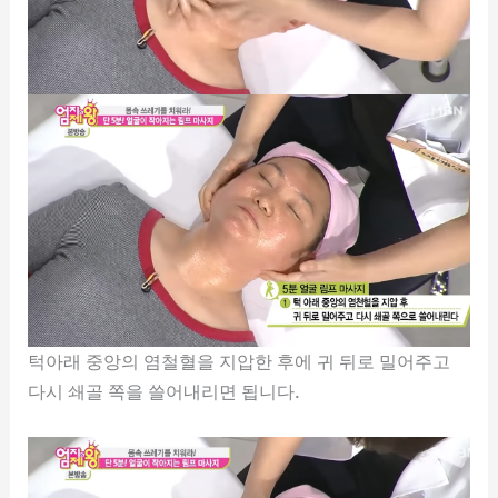
턱아래 중앙의 염철혈을 지압한 후에 귀 뒤로 밀어주고
다시 쇄골 쪽을 쓸어내리면 됩니다.