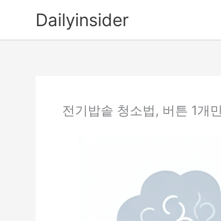
콘
Dailyinsider
텐
츠
로
건
너
뛰
기
전기밥솥 청소법, 버튼 1개