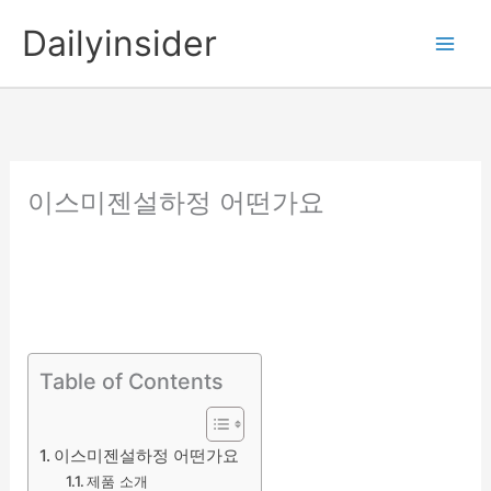
콘
Dailyinsider
텐
츠
로
건
너
뛰
이스미젠설하정 어떤가요
기
Table of Contents
이스미젠설하정 어떤가요
제품 소개