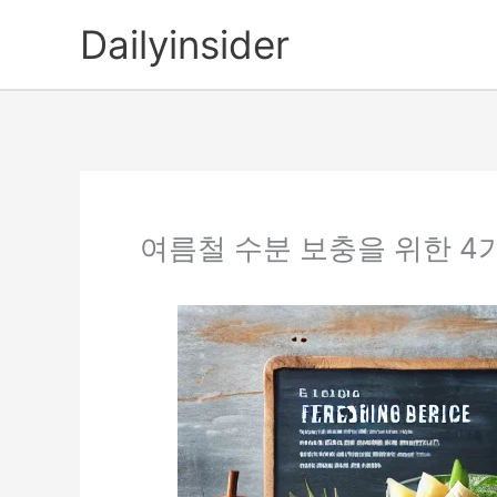
콘
Dailyinsider
텐
츠
로
건
너
뛰
기
여름철 수분 보충을 위한 4