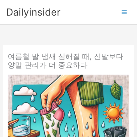
콘
Dailyinsider
텐
츠
로
건
너
뛰
여름철 발 냄새 심해질 때, 신발보다
기
양말 관리가 더 중요하다