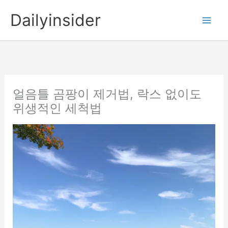
콘
Dailyinsider
텐
츠
로
건
너
뛰
얼음틀 곰팡이 제거법, 락스 없이도
기
위생적인 세척법