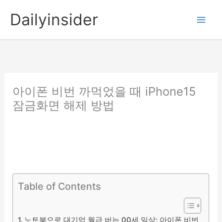
콘
Dailyinsider
텐
츠
로
건
너
뛰
아이폰 비번 까먹었을 때 iPhone15
기
잠금화면 해제 방법
Table of Contents
노트북으로 대기업 월급 버는 00세 일상: 아이폰 비번