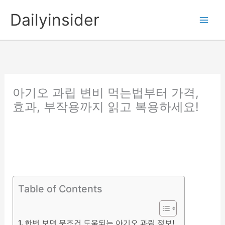
콘
Dailyinsider
텐
츠
로
건
너
뛰
아기오 과립 변비 먹는법부터 가격,
기
효과, 부작용까지 읽고 복용하세요!
Table of Contents
한번 보면 무조건 도움되는 아기오 과립 정보!