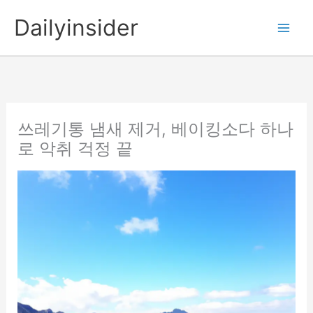
콘
Dailyinsider
텐
츠
로
건
너
뛰
쓰레기통 냄새 제거, 베이킹소다 하나
기
로 악취 걱정 끝