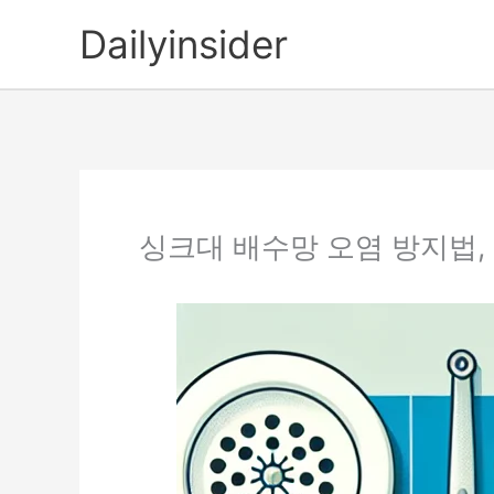
콘
Dailyinsider
텐
츠
로
건
너
뛰
기
싱크대 배수망 오염 방지법,