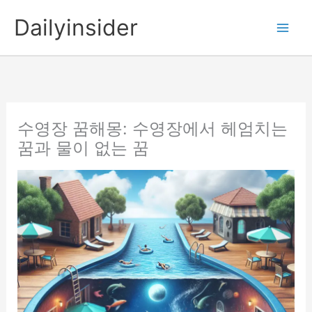
콘
Dailyinsider
텐
츠
로
건
너
뛰
수영장 꿈해몽: 수영장에서 헤엄치는
기
꿈과 물이 없는 꿈