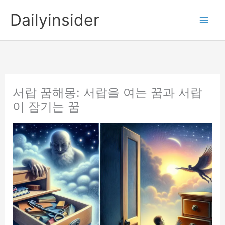
콘
Dailyinsider
텐
츠
로
건
너
뛰
서랍 꿈해몽: 서랍을 여는 꿈과 서랍
기
이 잠기는 꿈