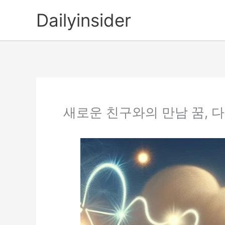
콘
Dailyinsider
텐
츠
로
건
너
뛰
기
새로운 친구와의 만남 꿈, 