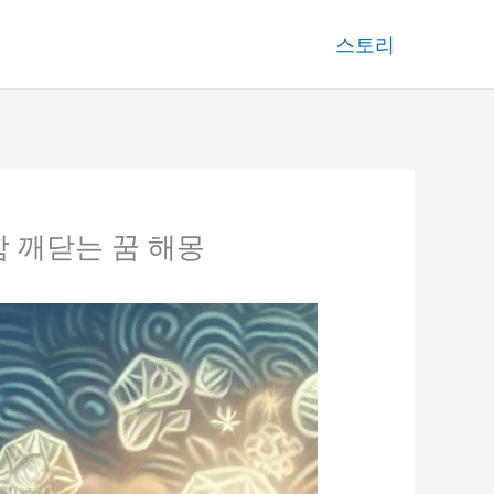
스토리
함 깨닫는 꿈 해몽