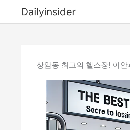
콘
Dailyinsider
텐
츠
로
건
너
뛰
기
상암동 최고의 헬스장! 이안