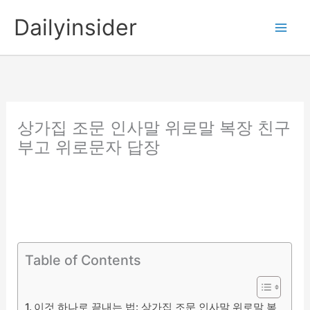
콘
Dailyinsider
텐
츠
로
건
너
뛰
상가집 조문 인사말 위로말 복장 친구
기
부고 위로문자 답장
Table of Contents
이것 하나로 끝내는 법: 상가집 조문 인사말 위로말 복