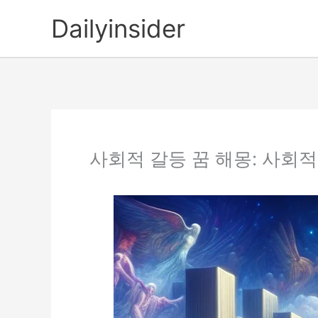
콘
Dailyinsider
텐
츠
로
건
너
뛰
기
사회적 갈등 꿈 해몽: 사회